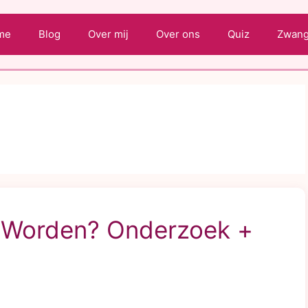
me
Blog
Over mij
Over ons
Quiz
Zwange
 Worden? Onderzoek +