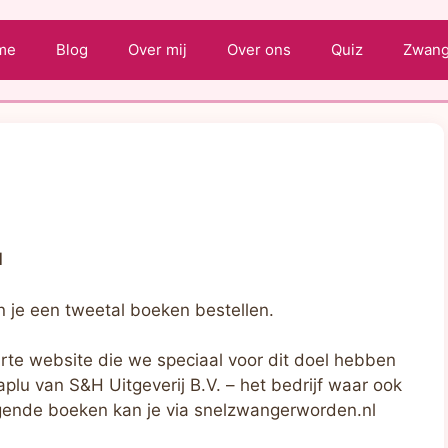
me
Blog
Over mij
Over ons
Quiz
Zwange
l
 je een tweetal boeken bestellen.
rte website die we speciaal voor dit doel hebben
aplu van S&H Uitgeverij B.V. – het bedrijf waar ook
gende boeken kan je via snelzwangerworden.nl