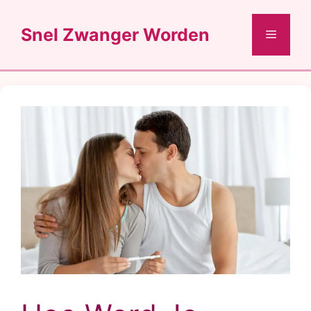
Ga
naar
Snel Zwanger Worden
Menu
de
inhoud