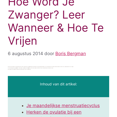
Hoe Word Je
Zwanger? Leer
Wanneer & Hoe Te
Vrijen
6 augustus 2014
door
Boris Bergman
Hoe word je snel zwanger? Een vraag die heel vrouwen stellen. Natuurlijk wil je zo snel mogelijk zwanger worden nadat je het grote besluit hebt genomen, maar in de praktijk werkt het helaas niet altijd zo. Bij de één is het direct raak, en bij de ander duurt het wat langer.
Om het in ieder geval zo snel mogelijk plaats te laten vinden, in de allerbeste omstandigheden, moet je weten wanneer je het beste kunt vrijen, en op welke manier je het beste kunt vrijen.
Aan het einde van dit artikel geef ik je nog een achttal hele nuttige tips. Doe er je voordeel mee!
Inhoud van dit artikel:
Je maandelijkse menstruatiecyclus
Herken de ovulatie bij een