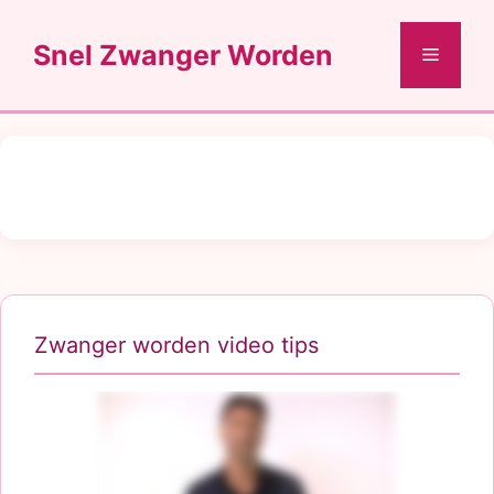
Ga
naar
Snel Zwanger Worden
Menu
de
inhoud
Zwanger worden video tips