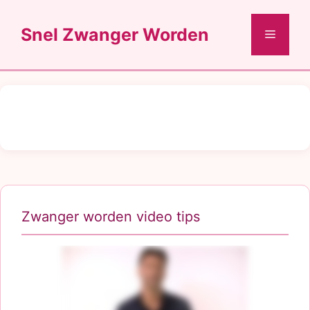
Ga
naar
Snel Zwanger Worden
Menu
de
inhoud
Zwanger worden video tips