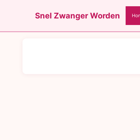
Ga
naar
Snel Zwanger Worden
Ho
de
inhoud