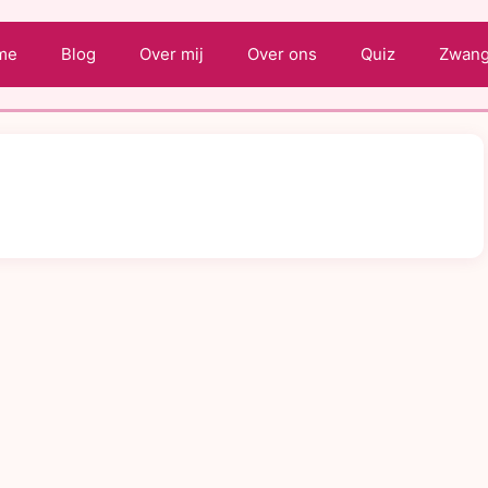
me
Blog
Over mij
Over ons
Quiz
Zwange