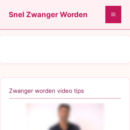
Ga
naar
Snel Zwanger Worden
Menu
de
inhoud
Zwanger worden video tips