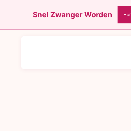
Ga
naar
Snel Zwanger Worden
Ho
de
inhoud