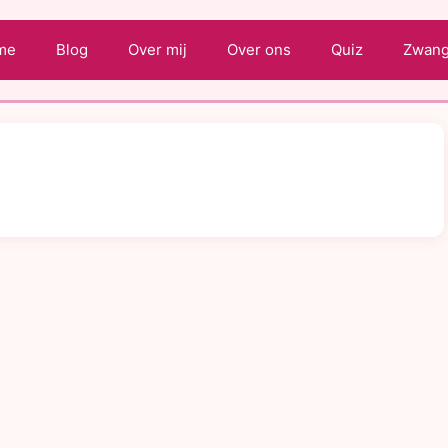
me
Blog
Over mij
Over ons
Quiz
Zwange