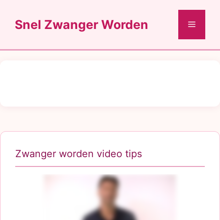
Ga
naar
Snel Zwanger Worden
Menu
de
inhoud
Zwanger worden video tips