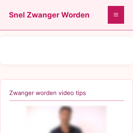
Ga
naar
Snel Zwanger Worden
Menu
de
inhoud
Zwanger worden video tips