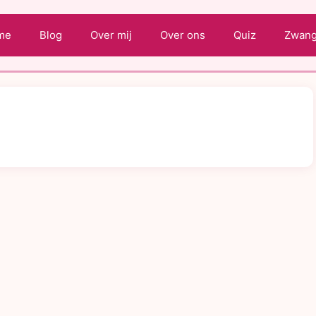
me
Blog
Over mij
Over ons
Quiz
Zwange