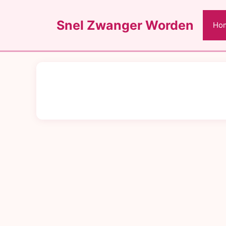
Ga
naar
Snel Zwanger Worden
Ho
de
inhoud