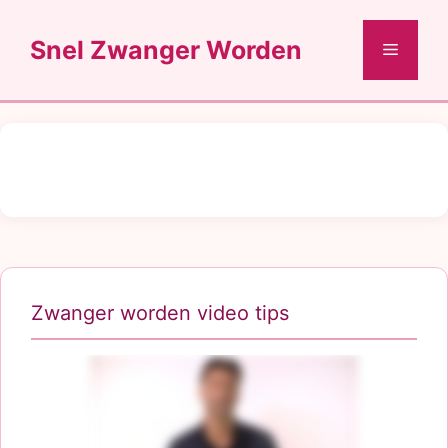
Ga
naar
Snel Zwanger Worden
Menu
de
inhoud
Zwanger worden video tips