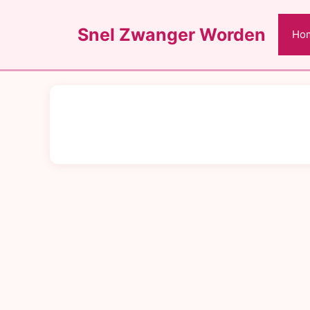
Ga
naar
Snel Zwanger Worden
Ho
de
inhoud