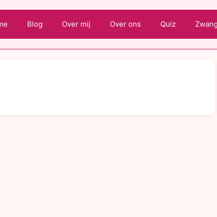
me
Blog
Over mij
Over ons
Quiz
Zwange