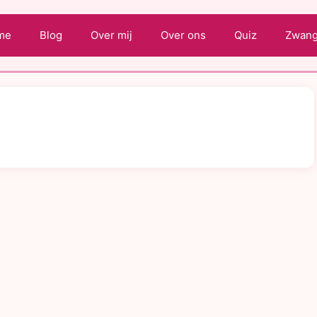
me
Blog
Over mij
Over ons
Quiz
Zwange