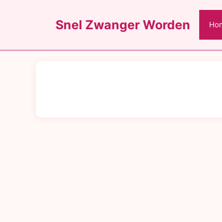
Ga
naar
Snel Zwanger Worden
Ho
de
inhoud