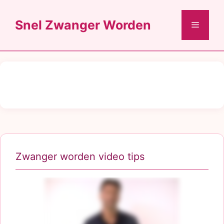
Ga
naar
Snel Zwanger Worden
Menu
de
inhoud
Zwanger worden video tips