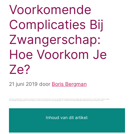
Voorkomende
Complicaties Bij
Zwangerschap:
Hoe Voorkom Je
Ze?
21 juni 2019
door
Boris Bergman
Hoewel het krijgen van een kindje ontzettend leuk is, kan de periode waarin je zwanger bent een stuk minder leuk zijn. Dit verschilt uiteraard per persoon, maar de meeste vrouwen hebben wel een aantal complicaties bij de zwangerschap. Deze complicaties kunnen de zwangerschap risicovol maken, dus het is goed als je ze probeert te voorkomen of verminderen.
Nu kun je deze complicaties natuurlijk ook gewoon accepteren, maar je kunt beter proberen er wat aan te doen. Hiervoor moet je uiteraard wel weten welke zwangerschapscomplicaties er zijn. In dit artikel zullen we de meest voorkomende complicaties tijdens een zwangerschap voor je op een rijtje zetten en hoe je deze kunt voorkomen!
Inhoud van dit artikel: