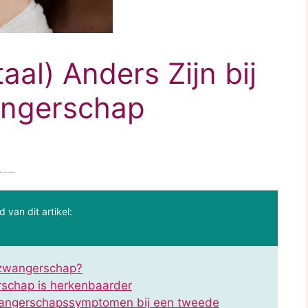
aal) Anders Zijn bij
ngerschap
hier voor je samengevat!
d van dit artikel:
e zwangerschap?
rschap is herkenbaarder
zwangerschapssymptomen bij een tweede