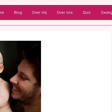
me
Blog
Over mij
Over ons
Quiz
Zwange