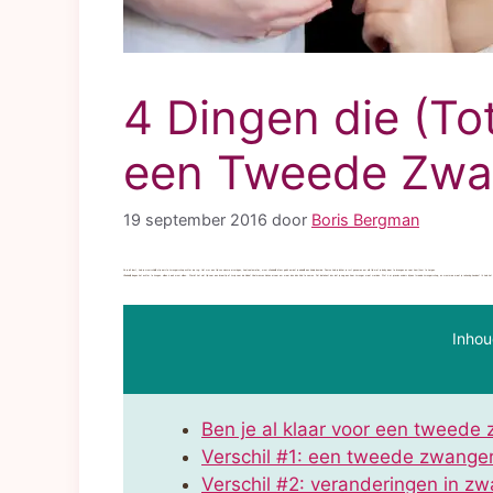
4 Dingen die (Tot
een Tweede Zwa
19 september 2016
door
Boris Bergman
Als je dit leest, heb je waarschijnlijk al je eerste zwangerschap achter de rug. Het was een tijd van nieuwe ervaringen, heel veel emoties, maar uiteindelijk intens geluk omdat je eindelijk een kindje baarde. Daarna heb je lekker je rust genomen om alle tijd met je baby door te brengen en voor hem/haar te zorgen.
Uiteindelijk begon het echter te knagen: alleen is ook maar alleen… Wordt het niet tijd voor een broertje of zusje voor de kleine? Veel mensen kiezen ervoor om meer dan één kind te nemen. Dat betekent dus dat je nog een keer zwanger moet worden. Wat is er precies anders bij een tweede zwangerschap, en waarmee moet je rekening houden? Ik heb het 
Inhou
Ben je al klaar voor een tweed
Verschil #1: een tweede zwange
Verschil #2: veranderingen in 