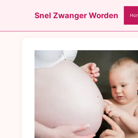
Ga
naar
Snel Zwanger Worden
Ho
de
inhoud