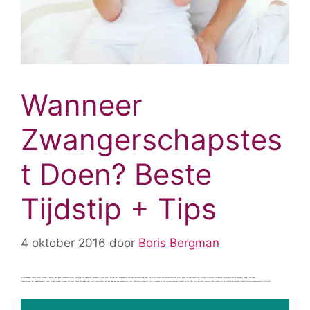
Wanneer
Zwangerschapstes
t Doen? Beste
Tijdstip + Tips
4 oktober 2016
door
Boris Bergman
De spanning giert door je lichaam wanneer je de pil links laat liggen, onaangeroerd naast het pakje met ongebruikte condooms. Je kijkt jezelf in de ogen via je spiegelbeeld en haalt een aantal keer diep adem.
Het is echt zover. Geen beschermde seks meer; je gaat officieel proberen om zwanger te worden.
De spanning slaat langzaam om in opwinding.
Eindelijk… Een kindje.
Onbeschermde seks hebben betekent echter niet dat je direct zwanger zult raken. Sommigen hebben geluk, maar meestal duurt het een tijdje voor een eicel bevrucht raakt. Hoewel je misschien dus staat te springen om een zwangerschapstest te doen na het vrijen, kan je hier beter nog even mee wachten. In dit artikel lees je wanneer je het beste een zwangerschapstest kunt doen.