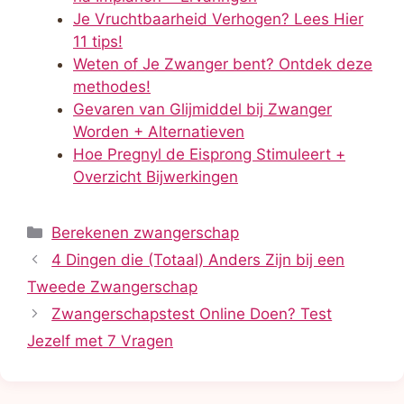
Je Vruchtbaarheid Verhogen? Lees Hier
11 tips!
Weten of Je Zwanger bent? Ontdek deze
methodes!
Gevaren van Glijmiddel bij Zwanger
Worden + Alternatieven
Hoe Pregnyl de Eisprong Stimuleert +
Overzicht Bijwerkingen
Categorieën
Berekenen zwangerschap
4 Dingen die (Totaal) Anders Zijn bij een
Tweede Zwangerschap
Zwangerschapstest Online Doen? Test
Jezelf met 7 Vragen