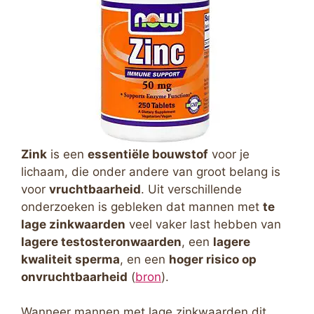
Zink
is een
essentiële bouwstof
voor je
lichaam, die onder andere van groot belang is
voor
vruchtbaarheid
. Uit verschillende
onderzoeken is gebleken dat mannen met
te
lage zinkwaarden
veel vaker last hebben van
lagere testosteronwaarden
, een
lagere
kwaliteit sperma
, en een
hoger risico op
onvruchtbaarheid
(
bron
).
Wanneer mannen met lage zinkwaarden dit