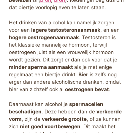
bewezen
is (
bron
,
bron
). Reden genoeg dus om
dat biertje voorlopig even te laten staan.
Het drinken van alcohol kan namelijk zorgen
voor een
lagere testosteronaanmaak
, en een
hogere oestrogeenaanmaak
. Testosteron is
het klassieke mannelijke hormoon, terwijl
oestrogeen juist als een vrouwelijk hormoon
wordt gezien. Dit zorgt er dan ook voor dat je
minder sperma aanmaakt
als je met enige
regelmaat een biertje drinkt.
Bier
is zelfs nog
erger dan andere alcoholische dranken, omdat
bier van zichzelf ook al
oestrogeen bevat
.
Daarnaast kan alcohol je
spermacellen
beschadigen
. Deze hebben dan de
verkeerde
vorm
, zijn de
verkeerde grootte
, of ze kunnen
zich
niet goed voortbewegen
. Dit maakt het