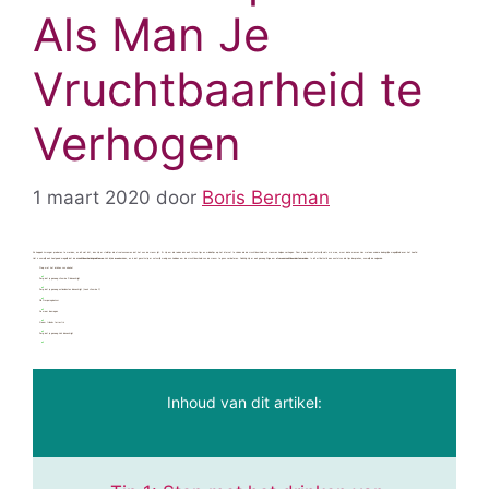
Als Man Je
Vruchtbaarheid te
Verhogen
1 maart 2020
door
Boris Bergman
Als koppels zwanger proberen te worden, en dit niet lukt, dan zijn er stelletjes die al snel aannemen dat het aan de vrouw ligt. Er zijn om die reden dan ook tal van tips en middeltjes op het internet te vinden die de vruchtbaarheid van vrouwen helpen verhogen. Daar is op zichzelf natuurlijk niets mis mee, maar deze mensen zien wel een andere belangrijke mogelijkheid over het hoofd.
Het is namelijk ook heel goed mogelijk dat de
vruchtbaarheidsproblemen
zich bij de
man
bevinden, en in dat geval zul je er natuurlijk weinig aan hebben om de vruchtbaarheid van de vrouw te gaan verbeteren. Gelukkig zijn er ook genoeg
tips
om
als man vruchtbaarder te worden
. In dit artikel zal ik een aantal van die tips bespreken, namelijk de volgende:
Stop met het drinken van alcohol
Zorg dat je genoeg vitamine D binnenkrijgt
Zorg dat je genoeg antioxidanten binnenkrijgt (zoals vitamine C)
Slik D-asparaginezuur
Ga meer bewegen
Neem tribulus terrestris
Zorg dat je genoeg zink binnenkrijgt
Inhoud van dit artikel: