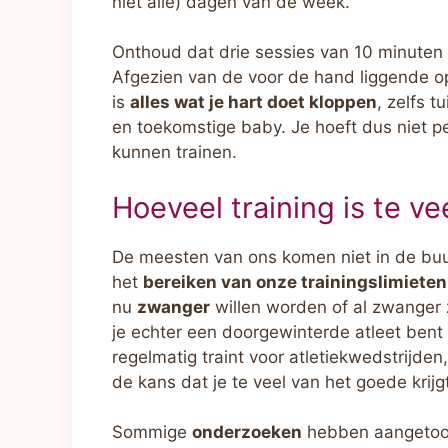
niet alle) dagen van de week.
Onthoud dat drie sessies van 10 minuten e
Afgezien van de voor de hand liggende opt
is
alles wat je hart doet kloppen
, zelfs t
en toekomstige baby. Je hoeft dus niet p
kunnen trainen.
Hoeveel training is te ve
De meesten van ons komen niet in de buu
het
bereiken van onze trainingslimieten
nu
zwanger
willen worden of al zwanger z
je echter een doorgewinterde atleet bent 
regelmatig traint voor atletiekwedstrijden
de kans dat je te veel van het goede krijg
Sommige
onderzoeken
hebben aangetoo