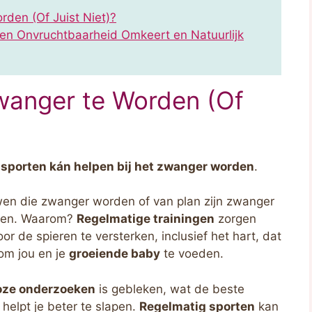
den (Of Juist Niet)?
en Onvruchtbaarheid Omkeert en Natuurlijk
wanger te Worden (Of
,
sporten kán helpen bij het zwanger worden
.
en die zwanger worden of van plan zijn zwanger
rden. Waarom?
Regelmatige trainingen
zorgen
r de spieren te versterken, inclusief het hart, dat
om jou en je
groeiende baby
te voeden.
loze onderzoeken
is gebleken, wat de beste
helpt je beter te slapen.
Regelmatig sporten
kan