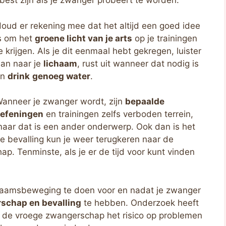
 best zijn als je zwanger probeert te worden.
oud er rekening mee dat het altijd een goed idee
s om het
groene licht van je arts
op je trainingen
e krijgen. Als je dit eenmaal hebt gekregen, luister
an naar je
lichaam
, rust uit wanneer dat nodig is
en
drink
genoeg water
.
anneer je zwanger wordt, zijn
bepaalde
efeningen
en trainingen zelfs verboden terrein,
aar dat is een ander onderwerp. Ook dan is het
e bevalling kun je weer terugkeren naar de
. Tenminste, als je er de tijd voor kunt vinden
ichaamsbeweging te doen voor en nadat je zwanger
schap en bevalling
te hebben. Onderzoek heeft
ns de vroege zwangerschap het risico op problemen