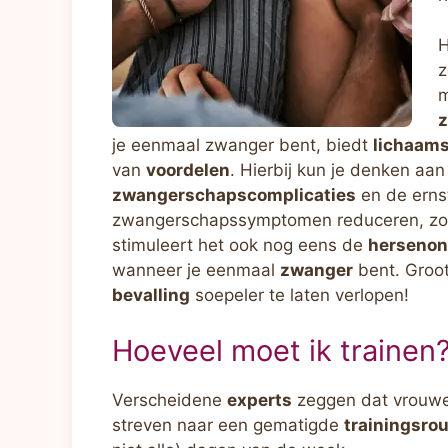
H
z
m
z
je eenmaal zwanger bent, biedt
lichaam
van
voordelen
. Hierbij kun je denken aa
zwangerschapscomplicaties
en de erns
zwangerschapssymptomen reduceren, zo
stimuleert het ook nog eens de
hersenon
wanneer je eenmaal
zwanger
bent. Groot
bevalling
soepeler te laten verlopen!
Hoeveel moet ik trainen
Verscheidene
experts
zeggen dat vrouwe
streven naar een gematigde
trainingsro