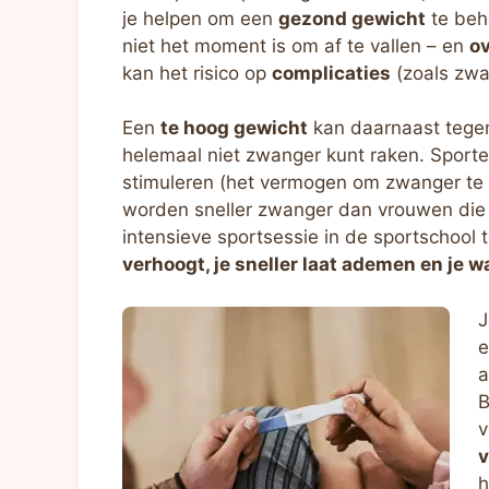
je helpen om een
​​gezond gewicht
te beh
niet het moment is om af te vallen – en
ov
kan het risico op
complicaties
(zoals zwa
Een
te hoog gewicht
kan daarnaast tegen
helemaal niet zwanger kunt raken. Sporte
stimuleren (het vermogen om zwanger te 
worden sneller zwanger dan vrouwen die ni
intensieve sportsessie in de sportschool te
verhoogt, je sneller laat ademen en je w
J
e
a
B
v
v
h