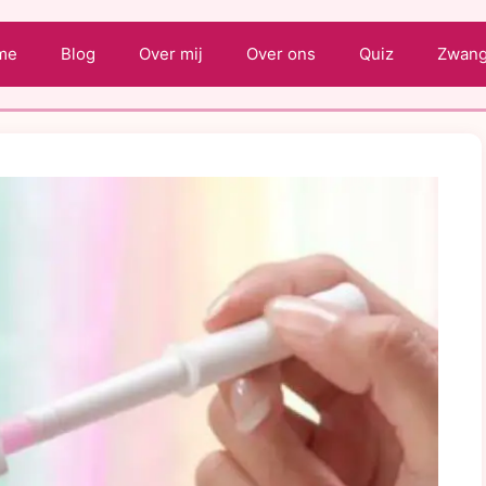
me
Blog
Over mij
Over ons
Quiz
Zwange