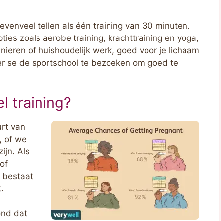
venveel tellen als één training van 30 minuten.
ies zoals aerobe training, krachttraining en yoga,
uinieren of huishoudelijk werk, goed voor je lichaam
er se de sportschool te bezoeken om goed te
el training?
rt van
, of we
ijn. Als
of
, bestaat
t.
nd dat