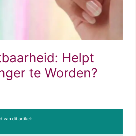
baarheid: Helpt
nger te Worden?
d van dit artikel: