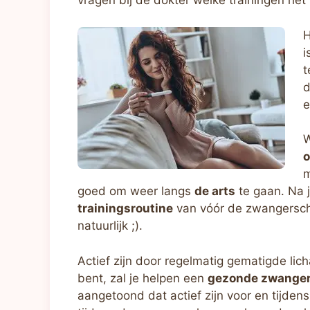
vragen bij de dokter welke trainingen het
H
i
t
d
W
o
m
goed om weer langs
de arts
te gaan. Na j
trainingsroutine
van vóór de zwangerschap
natuurlijk ;).
Actief zijn door regelmatig gematigde l
bent, zal je helpen een
gezonde zwanger
aangetoond dat actief zijn voor en tijde