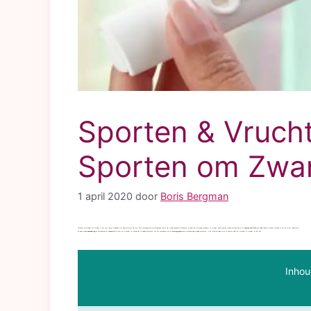
Sporten & Vrucht
Sporten om Zwa
1 april 2020
door
Boris Bergman
Wanneer je zwanger wilt worden, is het soms lastig te bepalen wat allemaal wel en niet kan. Soms zijn dingen die normaal gezond voor je zijn, minder gezond of handig om te doen als je zwanger probeert te worden. Veel vrouwen vragen zich dan ook af of
sporten
bijvoorbeeld kan helpen bij het zwanger worden of dat het je juist tegenwerkt.
Als geen enkele
behandeling
of verandering van
levensstijl
je kans om zwanger te worden lijkt te helpen/vergroten, kan het veranderen van je
trainingsregime
de vruchtbaarheid mogelijk vergroten. In dit artikel vertellen we je of sporten helpt om zwanger te worden, of juist niet.
Inhou