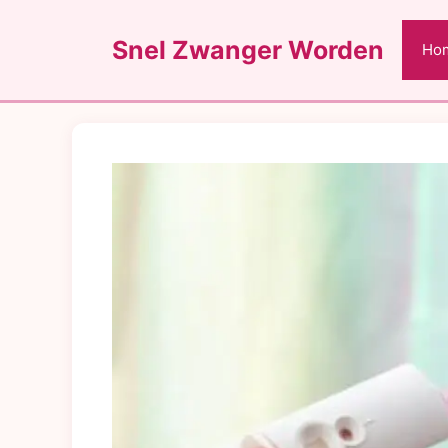
Ga
naar
Snel Zwanger Worden
Ho
de
inhoud