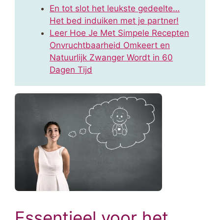
En tot slot het leukste gedeelte…
Het bed induiken met je partner!
Leer Hoe Je Met Simpele Recepten
Onvruchtbaarheid Omkeert en
Natuurlijk Zwanger Wordt in 60
Dagen Tijd
Essentieel voor het