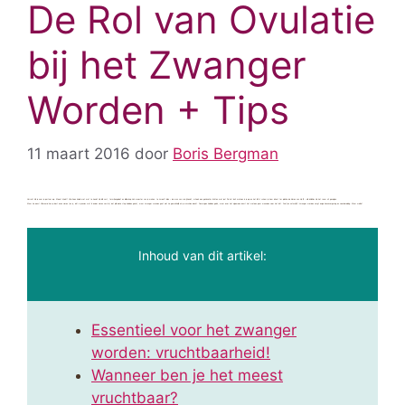
De Rol van Ovulatie
bij het Zwanger
Worden + Tips
11 maart 2016
door
Boris Bergman
Verrukt kijk je naar je partner op.
Meent hij dat? Hij wil een kindje met me?
Je houdt zijn blik vast, terwijl ongeloof en blijdschap zich meester van je maken. Je zweeft bijna – de man van wie jij houdt, wil ook een gezinnetje stichten met jou! De lust laait meteen in je op en het liefst scheur je hem direct ter plekke de kleren van zijn lijf – alle inhibities zijn het raam uit gevolgen.
Maar ho eens! Uiteraard kan je best even vieren (en ja, dát is precies wat ik onder vieren versta) dat jullie deze stap hebben gezet, maar zwanger worden gaat niet zo gemakkelijk als je misschien denkt. Sommigen hebben geluk, maar over het algemeen duurt het wel een paar maanden voor het lukt. Snel (en natuurlijk!) zwanger worden vergt enige kennisvergaring en voorbereiding. Maar welke?
Inhoud van dit artikel:
Essentieel voor het zwanger
worden: vruchtbaarheid!
Wanneer ben je het meest
vruchtbaar?