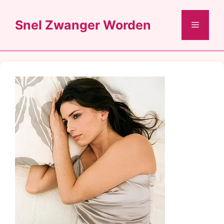
Ga
naar
Snel Zwanger Worden
Menu
de
inhoud