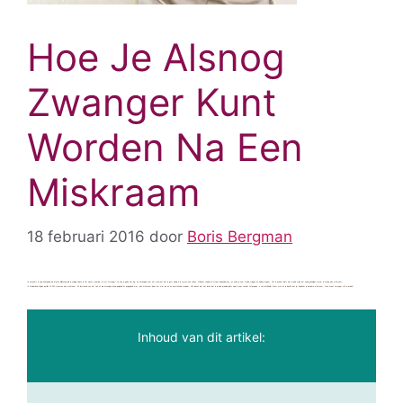
Hoe Je Alsnog
Zwanger Kunt
Worden Na Een
Miskraam
18 februari 2016
door
Boris Bergman
Je herinnert je nog heel goed de intense blijdschap die je voelde zodra je het nieuws hoorde: je was zwanger! Je kon je geluk niet op, en verlangde naar het moment dat je jouw kindje in je armen kon sluiten. Stiekem shopte je al voor babykleertjes, en keek je naar mooie wiegen en kinderwagens. Tot je droom plots op wrede wijze om zeep geholpen werd: je kreeg een miskraam…
In Nederland krijgen jaarlijks 20.000 vrouwen een miskraam. En losstaand van het feit of de zwangerschap gepland of ongepland was: een miskraam doet iets met jou als ex-aanstaande moeder. Het besef dat het leven dat in je buik groeide plots nooit meer verder zal groeien, is verschrikkelijk. Maar wat als je besluit dat je, ondanks je eerdere miskraam, toch weer zwanger wilt worden?
Inhoud van dit artikel: