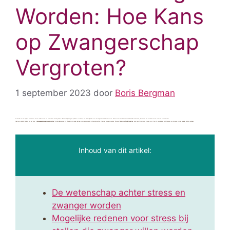
Worden: Hoe Kans
op Zwangerschap
Vergroten?
1 september 2023
door
Boris Bergman
De hectiek van het dagelijkse leven kan er zomaar insluimeren en ons stressniveau omhoog tikken. Helemaal als je een gezin probeert te stichten, kan deze sluipende stress een ongewenste hindernis vormen. Hoewel stress niet direct onvruchtbaarheid veroorzaakt, bestaat er een sterke link tussen stress en vruchtbaarheid.
Hoe kun je ondanks de druk van het leven, je
kansen op een zwangerschap vergroten
? In deze blog nemen we dit onderwerp onder de loep en verkennen we de wetenschap achter stress en zwanger worden. Daarnaast bieden we
3 pr
aktische tips
, voor zowel vrouwen als mannen, om stress te verminderen en het proces van zwanger worden soepeler te laten verlopen.
Inhoud van dit artikel:
De wetenschap achter stress en
zwanger worden
Mogelijke redenen voor stress bij