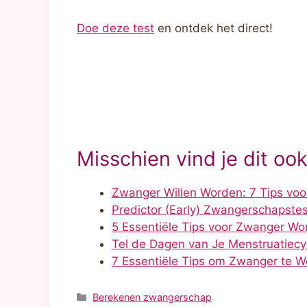
Doe deze test
en ontdek het direct!
Misschien vind je dit ook
Zwanger Willen Worden: 7 Tips vo
Predictor (Early) Zwangerschapstest
5 Essentiële Tips voor Zwanger W
Tel de Dagen van Je Menstruatiec
7 Essentiële Tips om Zwanger te W
Categorieën
Berekenen zwangerschap