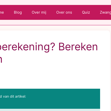
me
Blog
Over mij
Over ons
Quiz
Zwange
erekening? Bereken
n
d van dit artikel: