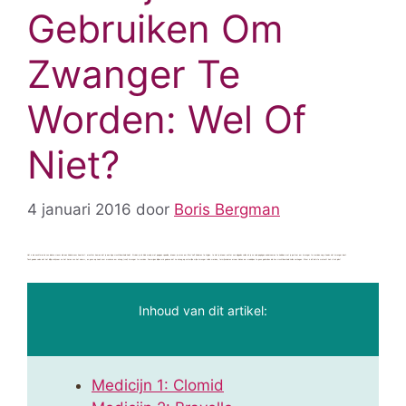
Gebruiken Om
Zwanger Te
Worden: Wel Of
Niet?
4 januari 2016
door
Boris Bergman
Het is de nachtmerrie van iedere vrouw die een kinderwens koestert: erachter komen dat je een lage vruchtbaarheid hebt. Al sinds je als klein meisje met poppen speelde, droom je ervan om ‘later’ zelf kinderen te krijgen. Je ziet je droom echter aan diggelen vallen als je na vele pogingen ondernomen te hebben met je partner om zwanger te worden nog steeds niet zwanger bent.
Toch gooien velen niet het bijltje erbij neer na het horen van het nieuws, en gaan op zoek naar manieren om alsnog (snel) zwanger te worden. Sommigen blijven erin geloven dat ze alsnog op natuurlijke wijze zwanger zullen worden, terwijl anderen ervoor kiezen om medicijnen te gaan gebruiken die hun vruchtbaarheid zullen verhogen. Maar is dit laatste wel echt zo’n strak plan?
Inhoud van dit artikel:
Medicijn 1: Clomid