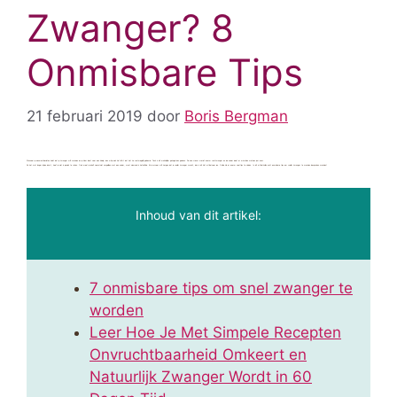
Zwanger? 8
Onmisbare Tips
21 februari 2019
door
Boris Bergman
Wanneer je eenmaal besloten hebt dat je zwanger wilt worden en je klaar bent voor een kindje, dan wil je ook het liefst dat het zo snel mogelijk gebeurd. Toch is dit makkelijker gezegd dan gedaan. De ene vrouw wordt enorm snel zwanger en de ander doet er misschien wel een jaar over.
Als het wat langer bij jou duurt, hoef je niet in paniek te raken. Ook moet je jezelf vooral niet vergelijken met een ander, want niemand is hetzelfde. Als je ervoor wilt zorgen dat je sneller zwanger wordt, dan is dit hét artikel voor jou. Online zijn er enorm veel tips te vinden. In dit artikel zullen acht onmisbare tips om sneller zwanger te worden besproken worden!
Inhoud van dit artikel:
7 onmisbare tips om snel zwanger te
worden
Leer Hoe Je Met Simpele Recepten
Onvruchtbaarheid Omkeert en
Natuurlijk Zwanger Wordt in 60