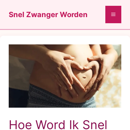
Ga
naar
Snel Zwanger Worden
Menu
de
inhoud
Hoe Word Ik Snel