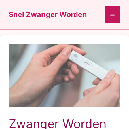
Ga
naar
Snel Zwanger Worden
Menu
de
inhoud
Zwanger Worden