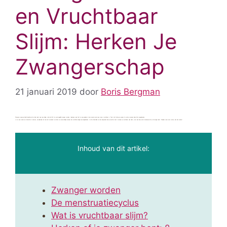
en Vruchtbaar
Slijm: Herken Je
Zwangerschap
21 januari 2019
door
Boris Bergman
Wanneer je eenmaal hebt besloten dat je klaar bent voor een kindje, wil je het liefst zo snel mogelijk zwanger worden. Iedereen weet dat er een periode is in de maand waarin een vrouw vruchtbaar is. Toch is het lastig om precies te weten wanneer deze tijd is aangebroken.
u is er een manier om hierachter te komen, namelijk door het slijm dat verandert van kleur en samenstelling wanneer de vruchtbare dagen zijn aangebroken. In dit artikel zullen we dus bespreken hoe je erachter komt wanneer je vruchtbaar slijm hebt, maar ook hoe je kunt herkennen dat je al zwanger bent. Wil jij hier meer over weten, lees dan verder!
Inhoud van dit artikel:
Zwanger worden
De menstruatiecyclus
Wat is vruchtbaar slijm?