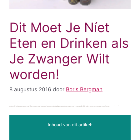
Dit Moet Je Níet
Eten en Drinken als
Je Zwanger Wilt
worden!
8 augustus 2016
door
Boris Bergman
“Een gezonde baby begint bij een gezonde moeder”, wordt weleens gezegd. Dat is een waarheid als een koe; om snel en natuurlijk zwanger te worden, moet je een gezond lichaam hebben. Bij een slecht en ongevarieerd dieet, in combinatie met weinig beweging, verklein je je kans om zwanger te worden. Daarnaast kunnen er complicaties tijdens de zwangerschap ontstaan als je wel zwanger wordt.
Veel vrouwen weten ook wel dat ze gezond moeten eten en drinken wanneer ze zwanger willen worden. Wat ze echter niet altijd weten, is wat je juist moet
vermijden
! Er zijn een aantal stoffen en producten die je kans op zwangerschap aanzienlijk verkleinen. Ontdek in dit artikel wat je niet moet eten en drinken als je zwanger wilt worden.
Inhoud van dit artikel: