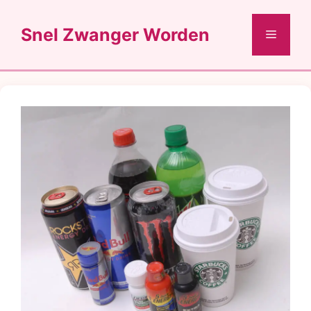
Ga
naar
Snel Zwanger Worden
Menu
de
inhoud