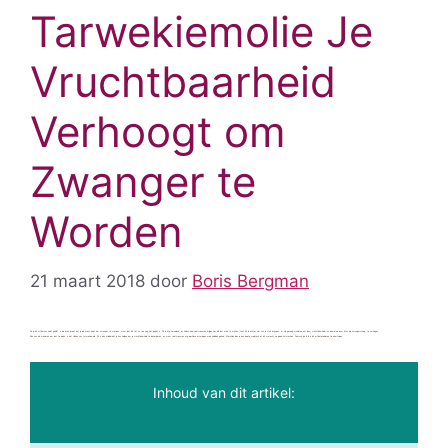
Tarwekiemolie Je
Vruchtbaarheid
Verhoogt om
Zwanger te
Worden
21 maart 2018
door
Boris Bergman
Als je dit artikel aan hebt geklikt, is de kans groot dat je de wens hebt om zwanger te worden, maar dat dit tot nu toe nog niet gelukt is. Dit is erg vervelend, en helaas heel veel vrouwen krijgen hier elk jaar mee te maken. Laat dit je echter niet van je stuk brengen: er zijn genoeg manieren om jouw vruchtbaarheid, en daarmee jouw kans op zwangerschap, te verhogen.
Eén van de manieren om dat te doen, is het slikken van tarwekiemolie. Dit is een middel dat je kan helpen om je vruchtbaarheid te bevorderen, en waar veel vrouwen erg positieve ervaringen mee hebben gehad. Misschien ben je een beetje sceptisch of dit wel echt zo goed zal werken. Daarvan ga ik je in dit artikel proberen te overtuigen.
Inhoud van dit artikel: