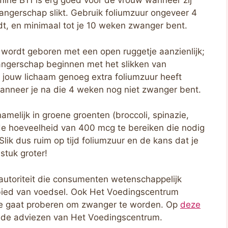
amine B11 is erg goed voor de vrouw wanneer zij
angerschap slikt. Gebruik foliumzuur ongeveer 4
t, en minimaal tot je 10 weken zwanger bent.
e wordt geboren met een open ruggetje aanzienlijk;
angerschap beginnen met het slikken van
 jouw lichaam genoeg extra foliumzuur heeft
wanneer je na die 4 weken nog niet zwanger bent.
amelijk in groene groenten (broccoli, spinazie,
 de hoeveelheid van 400 mcg te bereiken die nodig
ik dus ruim op tijd foliumzuur en de kans dat je
stuk groter!
autoriteit die consumenten wetenschappelijk
bied van voedsel. Ook Het Voedingscentrum
s je gaat proberen om zwanger te worden. Op
deze
e de adviezen van Het Voedingscentrum.