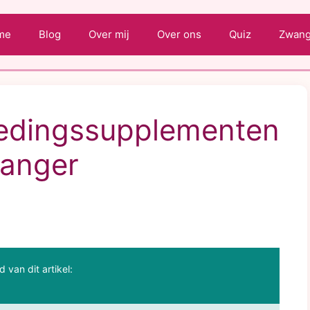
me
Blog
Over mij
Over ons
Quiz
Zwange
Voedingssupplementen
wanger
d van dit artikel: