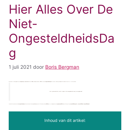
Hier Alles Over De
Niet-
OngesteldheidsDa
g
1 juli 2021
door
Boris Bergman
Als jij wel eens wat hebt opgezocht over
zwangerschap
en
menstruatie
zal de term
NOD
je wel bekend voorkomen.
NOD
staat voor
niet-ongesteldheidsdag.
Maar waarom is deze dag zo belangrijk? Wat betekent het écht? En… wat kun je hiermee?
“NOD is geen medische term, de term is eigenlijk in het leven geroepen door vrouwen, met een goede reden!”
In deze tekst lees je alles over de
niet-ongesteldheidsdag
! Als eerst leg ik even uit hoe ongesteldheid precies werkt. Daarna lees je hier
wat NOD
precies is, en vervolgens leer je de
symptomen van NOD
herkennen. Daarna ga ik in op
waarom NOD belangrijk is
,
wat je met NOD kunt
en
hoe je je NOD berekent!
Inhoud van dit artikel: