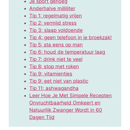
Je sport genoeg
Anderhalve milliliter
Tip 1: regelmatig vrijen
Tip 2: vermijd stress
Tip 3: slaap voldoende
Tip 4: geen telefoon in je broekzak!
Tip 5: sta eens op man
Tip 6: houd de temperatuur laag
Tip 7: drink niet te veel
Tip 8: stop met roken
Tip 9: vitamientjes
Tip 9: eet niet van plastic
Tip 11: ashwagandha
Leer Hoe Je Met Simpele Recepten
Onvruchtbaarheid Omkeert en
Natuurlijk Zwanger Wordt in 60
Dagen Tijd