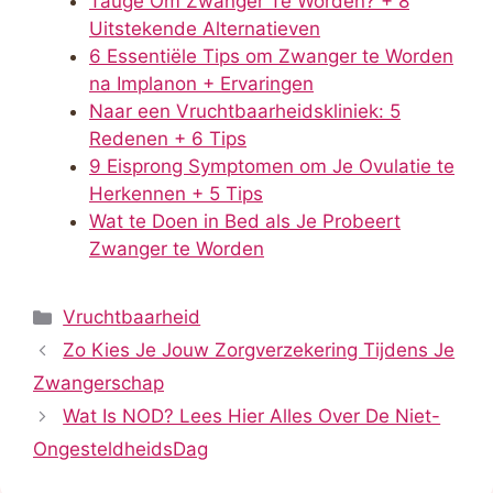
Taugé Om Zwanger Te Worden? + 8
Uitstekende Alternatieven
6 Essentiële Tips om Zwanger te Worden
na Implanon + Ervaringen
Naar een Vruchtbaarheidskliniek: 5
Redenen + 6 Tips
9 Eisprong Symptomen om Je Ovulatie te
Herkennen + 5 Tips
Wat te Doen in Bed als Je Probeert
Zwanger te Worden
Categorieën
Vruchtbaarheid
Zo Kies Je Jouw Zorgverzekering Tijdens Je
Zwangerschap
Wat Is NOD? Lees Hier Alles Over De Niet-
OngesteldheidsDag