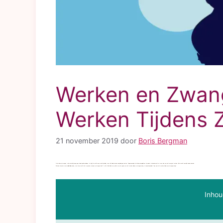
Werken en Zwange
Werken Tijdens
21 november 2019
door
Boris Bergman
Ook al ben je zwanger, wil je natuurlijk graag nog steeds geld verdienen. Je krijgt ten slotte een schattig kindje, maar dit kindje zal ook veel geld gaan kosten. Tegenwoordig is het bijna onmogelijk om als ouders te beslissen dat er maar één van de twee gaat werken. Alles wordt namelijk steeds duurder.
Werken zal je dus waarschijnlijk blijven doen, maar hoe werkt dat nu precies wanneer je zwanger bent? In dit artikel zullen we je alle
ins en outs
geven van het werken tijdens je zwangerschap. Je krijgt bovendien 9 tips voor het werken tijdens een zwangerschap!
Inhou