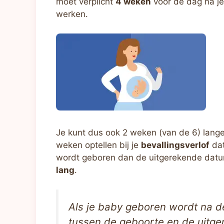
moet verplicht
4 weken
voor de dag na j
werken.
Je kunt dus ook 2 weken (van de 6) lange
weken optellen bij je
bevallingsverlof
dat
wordt geboren dan de uitgerekende dat
lang
.
Als je baby geboren wordt na d
tussen de geboorte en de uitge