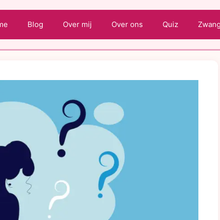
me
Blog
Over mij
Over ons
Quiz
Zwange