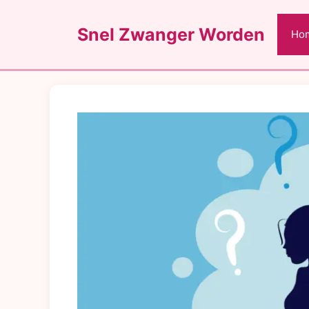
Ga
naar
Snel Zwanger Worden
Ho
de
inhoud