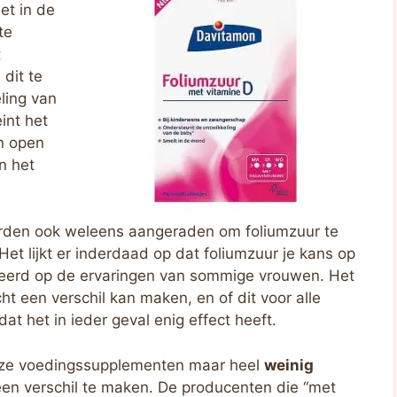
et in de
te
t
dit te
eling van
eint het
n open
n het
rden ook weleens aangeraden om foliumzuur te
 Het lijkt er inderdaad op dat foliumzuur je kans op
eerd op de ervaringen van sommige vrouwen. Het
echt een verschil kan maken, en of dit voor alle
at het in ieder geval enig effect heeft.
deze voedingssupplementen maar heel
weinig
een verschil te maken. De producenten die “met