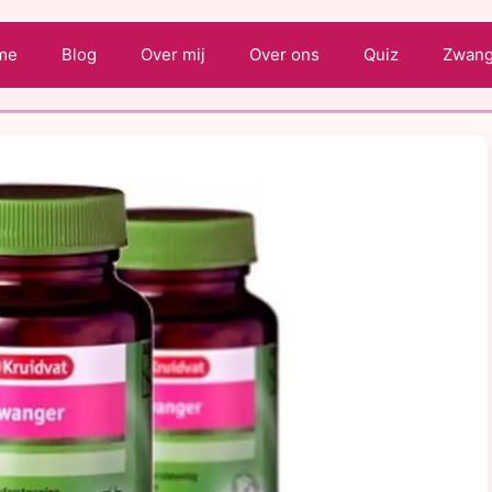
me
Blog
Over mij
Over ons
Quiz
Zwange