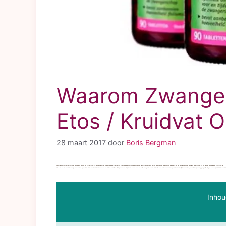
Waarom Zwanger 
Etos / Kruidvat O
28 maart 2017
door
Boris Bergman
Als het je maar niet lukt om zwanger te worden, terwijl je dat wel heel graag wilt, dan ben je niet de enige in Nederland. Ieder jaar zijn er in Nederland zeker honderden vrouwen die hiermee worstelen. Veel van deze vrouwen hebben al vaak geprobeerd om hen te helpen een kindje te krijgen, zonder succes. Dit kan bijzonder vermoeiend en frustrerend zijn.
Het is dan ook niet raar dat sommige vrouwen zeer opgelucht zijn als ze erachter dat winkelketens als het Kruidvat en de Etos allerlei pillen verkopen die je zouden moeten helpen om sneller zwanger te worden. Het online kopen en bestellen van deze producten is natuurlijk heel aantrekkelijk, maar ik zou je vandaag graag willen uitleggen waarom je dat het beste niet 
Inhou