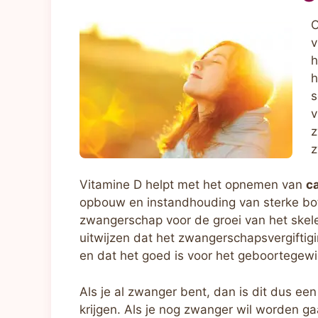
v
h
h
s
v
z
z
Vitamine D helpt met het opnemen van
c
opbouw en instandhouding van sterke bott
zwangerschap voor de groei van het skelet
uitwijzen dat het zwangerschapsvergifti
en dat het goed is voor het geboortegewic
Als je al zwanger bent, dan is dit dus ee
krijgen. Als je nog zwanger wil worden gaa