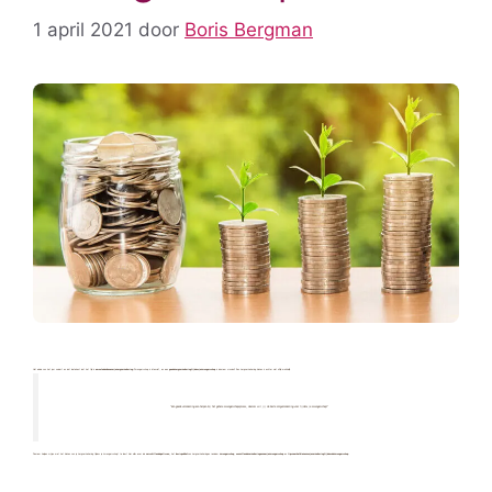
1 april 2021
door
Boris Bergman
Het einde van het jaar nadert en dat betekent dat het tijd is
om na te denken over je zorgverzekering.
Zwangerschap is intensief, en een
goede zorgverzekering tijdens je zwangerschap
is daarom cruciaal! Een zorgverzekering kiezen is echter niet altijd makkelijk.
“Een goede verzekering kan helpen bij het gehele zwangerschapsproces, daarom wil jij de beste zorgverzekering voor tijdens je zwangerschap!”
Daarom helpen wij jou met het kiezen van je zorgverzekering tijdens je zwangerschap! Je leest hier alles over de
verschillende polissen,
het
basispakket
van zorgverzekeringen rondom
zwangerschap
,
aanvullende verzekeringen voor je zwangerschap
en
tips voor het kiezen van je verzekering tijdens de zwangerschap.