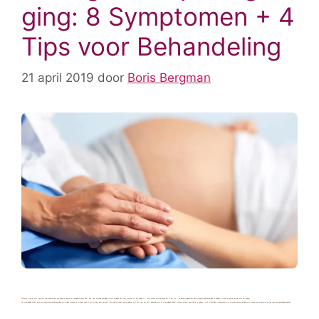
ging: 8 Symptomen + 4
Tips voor Behandeling
21 april 2019
door
Boris Bergman
Wanneer je samen met je partner hebt besloten om een kindje te nemen en je eindelijk zwanger bent, dan is dat natuurlijk geweldig! Je kunt inmiddels niet meer wachten tot het kindje er is, maar je bent misschien bang dat er iets mis is. Je denkt mogelijk zelfs een zwangerschapsvergiftiging te hebben, al weet je nog niet precies wat dat inhoudt.
Het mag duidelijk zijn dat je een zwangerschapsvergiftiging alleen kunt krijgen wanneer je zwanger bent of net zwanger bent geweest. Deze ziekte brengt veel complicaties met zich mee, dus het is belangrijk dat je er als de kippen bij bent wanneer je denkt deze ziekte te hebben. In dit artikel zullen we bespreken wat zwangerschapsvergiftiging is en worden de symptomen en tips voor een behandeling gegeven!