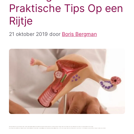
Praktische Tips Op een
Rijtje
21 oktober 2019
door
Boris Bergman
Veel vrouwen denken dat ze erg snel zwanger worden, wanneer zij eenmaal besloten hebben dat zij een kindje willen. Hoewel dit natuurlijk het geval kan zijn, is dit helaas niet altijd zo. Zwanger worden is niet voor iedere vrouw even makkelijk; zeker niet wanneer je te maken hebt gehad met een curettage.
Een curettage wordt namelijk alleen maar uitgevoerd wanneer er abnormaal bloedverlies uit de baarmoeder is, bij een beëindiging van een zwangerschap en bij een onvolledige miskraam. Jij wilt nu weer zwanger worden na de curettage en bent er weer klaar voor. In dit artikel geven we je een aantal tips om zwanger te worden na een curettage!