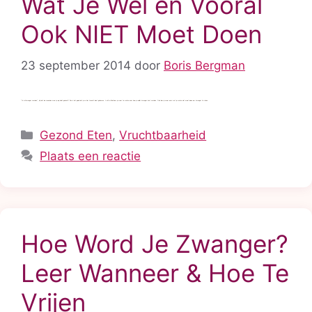
Wat Je Wel en Vooral
Ook NIET Moet Doen
23 september 2014
door
Boris Bergman
“Ik wil zwanger worden”, zijn dat de woorden waar je op hebt gezocht? Dan is het goed dat je nu hier terecht bent gekomen. In dit artikel kom je meer te weten over hoe je sneller zwanger kunt worden. Ook lees je meer over wat je wel en niet moet doen om zwanger te raken.
Categorieën
Gezond Eten
,
Vruchtbaarheid
Plaats een reactie
Hoe Word Je Zwanger?
Leer Wanneer & Hoe Te
Vrijen