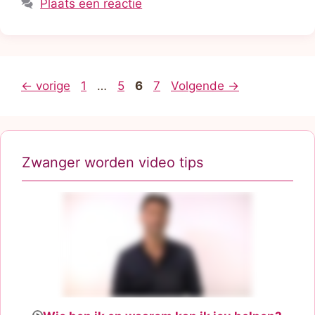
Plaats een reactie
Pagina
Pagina
Pagina
Pagina
←
vorige
1
…
5
6
7
Volgende
→
Zwanger worden video tips