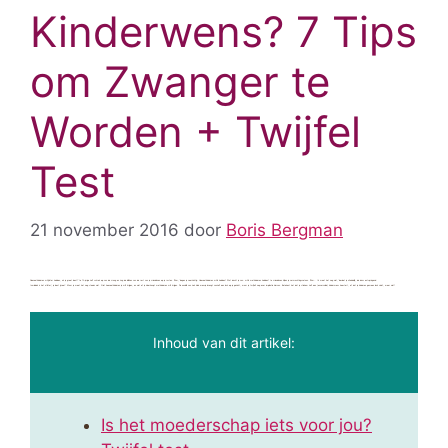
Kinderwens? 7 Tips
om Zwanger te
Worden + Twijfel
Test
21 november 2016
door
Boris Bergman
‘Hoeveel kinderen wil jij later hebben, als je groot bent?’ Je 12-jarige zelf schrok op van de vraag en zag de blikken van de rest van je vriendinnen op je rusten. ‘Ehm,’ begon je voorzichtig.
Hoeveel
kinderen wil ik hebben? Wat dacht je van:
wil
ik wel kinderen hebben? Je vriendinnen kijken je verwachtingsvol aan. ‘Ehm… Ik weet het nog niet,’ besloot je uiteindelijk, de dans ontspringend.
Inmiddels is het al ‘later’; je bent ‘groot’. Maar je weet het nog steeds niet. Niet hoeveel kinderen je wilt krijgen, en niet of je überhaupt wel kinderen wilt krijgen. De aanblik van zo’n klein mensje brengt vanzelf een lach op je gezicht, maar je twijfelt nog over implicatie hiervan. Betekent het dat je stiekem zelf een (onvervulde) kinderwens koestert, of dat je kinderen gewoon leuk vindt, meer niet?
Inhoud van dit artikel:
Is het moederschap iets voor jou?