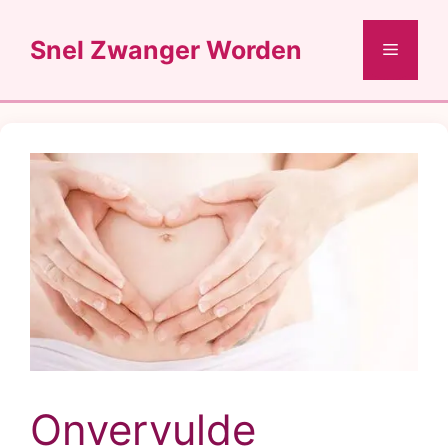
Ga
naar
Snel Zwanger Worden
Menu
de
inhoud
Onvervulde