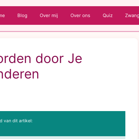
me
Blog
Over mij
Over ons
Quiz
Zwange
rden door Je
nderen
d van dit artikel: