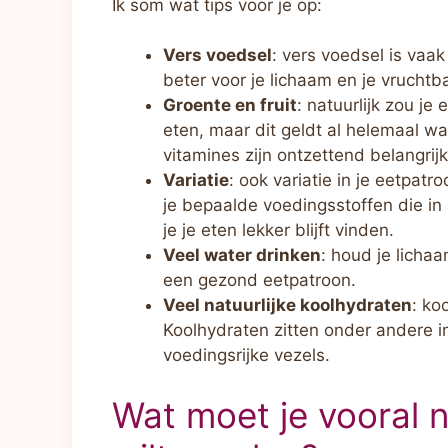
Ik som wat tips voor je op:
Vers voedsel
: vers voedsel is vaa
beter voor je lichaam en je vruchtb
Groente en fruit
: natuurlijk zou je
eten, maar dit geldt al helemaal w
vitamines zijn ontzettend belangrijk
Variatie
: ook variatie in je eetpatr
je bepaalde voedingsstoffen die in
je je eten lekker blijft vinden.
Veel water drinken
: houd je licha
een gezond eetpatroon.
Veel natuurlijke koolhydraten
: ko
Koolhydraten zitten onder andere in
voedingsrijke vezels.
Wat moet je vooral n